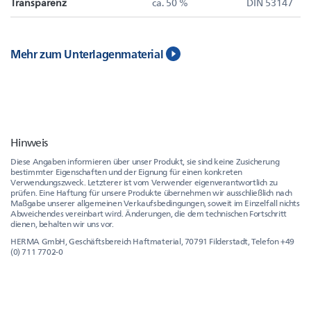
Transparenz
ca. 50 %
DIN 53147
Mehr zum Unterlagenmaterial
Hinweis
Diese Angaben informieren über unser Produkt, sie sind keine Zusicherung
bestimmter Eigenschaften und der Eignung für einen konkreten
Verwendungszweck. Letzterer ist vom Verwender eigenverantwortlich zu
prüfen. Eine Haftung für unsere Produkte übernehmen wir ausschließlich nach
Maßgabe unserer allgemeinen Verkaufsbedingungen, soweit im Einzelfall nichts
Abweichendes vereinbart wird. Änderungen, die dem technischen Fortschritt
dienen, behalten wir uns vor.
HERMA GmbH, Geschäftsbereich Haftmaterial, 70791 Filderstadt, Telefon +49
(0) 711 7702-0