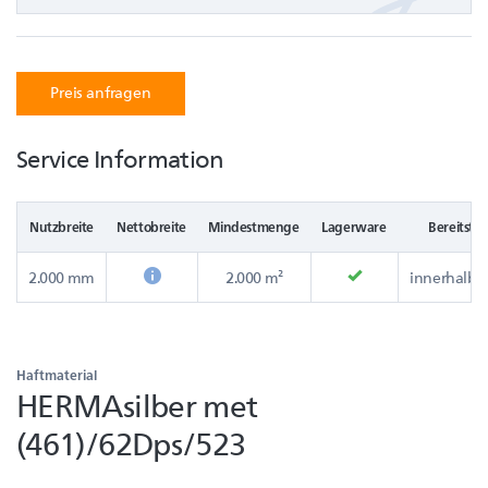
Preis anfragen
Service Information
Nutzbreite
Nettobreite
Mindestmenge
Lagerware
Bereitstel
2.000 mm
2.000 m²
innerhalb e
Haftmaterial
HERMAsilber met
(461)/62Dps/523