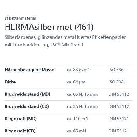
Etikettenmaterial
HERMAsilber met (461)
Silberfarbenes, glänzendes metallisiertes Etikettenpapier
mit Drucklackierung, FSC® Mix Credit
Flächenbezogene Masse
ca. 83 g/m²
ISO 536
Dicke
ca. 64 µm
ISO 534
Bruchwiderstand (MD)
ca. 65 N/15 mm
DIN 53112
Bruchwiderstand (CD)
ca. 36 N/15 mm
DIN 53112
Biegekraft (MD)
ca. 110 mN
DIN 53121
Biegekraft (CD)
ca. 65 mN
DIN 53121