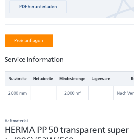
PDF herunterladen
Preis anfragen
Service Information
Nutzbreite
Nettobreite
Mindestmenge
Lagerware
Bere
2.000 mm
2.000 m²
Nach Verfüg
Haftmaterial
HERMA PP 50 transparent super