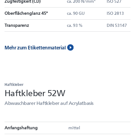
Zugfestigkeit (CD)
ca. 200 N/mm²
ISO 527
Oberflächenglanz 45°
ca. 90 GU
ISO 2813
Transparenz
ca. 93 %
DIN 53147
Mehr zum Etikettenmaterial
Haftkleber
Haftkleber 52W
Abwaschbarer Haftkleber auf Acrylatbasis
Anfangshaftung
mittel