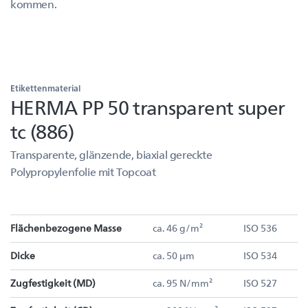
kommen.
Etikettenmaterial
HERMA PP 50 transparent super
tc (886)
Transparente, glänzende, biaxial gereckte
Polypropylenfolie mit Topcoat
Flächenbezogene Masse
ca. 46 g/m²
ISO 536
Dicke
ca. 50 µm
ISO 534
Zugfestigkeit (MD)
ca. 95 N/mm²
ISO 527