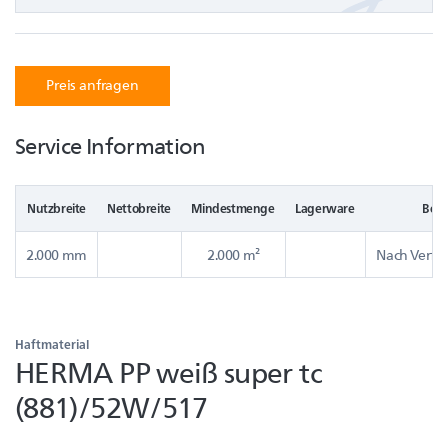
Preis anfragen
Service Information
Nutzbreite
Nettobreite
Mindestmenge
Lagerware
Bere
2.000 mm
2.000 m²
Nach Verfüg
Haftmaterial
HERMA PP weiß super tc
(881)/52W/517