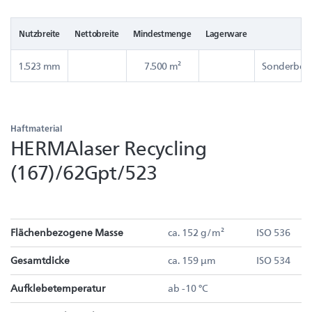
Nutzbreite
Nettobreite
Mindestmenge
Lagerware
Be
1.523 mm
7.500 m²
Sonderbesc
Haftmaterial
HERMAlaser Recycling
(167)/62Gpt/523
Flächenbezogene Masse
ca. 152 g/m²
ISO 536
Gesamtdicke
ca. 159 µm
ISO 534
Aufklebetemperatur
ab -10 °C