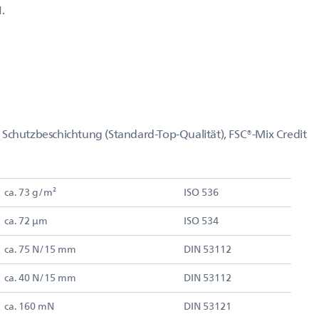
.
 Schutzbeschichtung (Standard-Top-Qualität), FSC®-Mix Credit
ca. 73 g/m²
ISO 536
ca. 72 µm
ISO 534
ca. 75 N/15 mm
DIN 53112
ca. 40 N/15 mm
DIN 53112
ca. 160 mN
DIN 53121