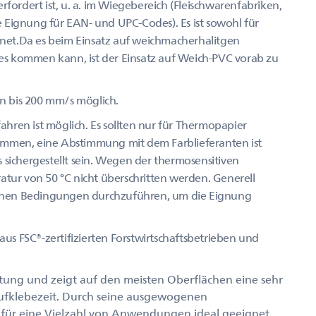
rfordert ist, u. a. im Wiegebereich (Fleischwarenfabriken,
 Eignung für EAN- und UPC-Codes). Es ist sowohl für
net.Da es beim Einsatz auf weichmacherhalitgen
s kommen kann, ist der Einsatz auf Weich-PVC vorab zu
n bis 200 mm/s möglich.
hren ist möglich. Es sollten nur für Thermopapier
ommen, eine Abstimmung mit dem Farblieferanten ist
 sichergestellt sein. Wegen der thermosensitiven
atur von 50 °C nicht überschritten werden. Generell
fischen Bedingungen durchzuführen, um die Eignung
aus FSC®-zertifizierten Forstwirtschaftsbetrieben und
tung und zeigt auf den meisten Oberflächen eine sehr
Aufklebezeit. Durch seine ausgewogenen
r für eine Vielzahl von Anwendungen ideal geeignet.