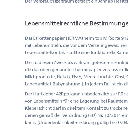
Der Verbrauchszeitraum beträgt ein Jahr ab Herste
Lebensmittelrechtliche Bestimmung
Das Etikettenpapier HERMAtherm top M (Sorte 912)
mit Lebensmitteln, die vor dem Verzehr gewaschen
Lebensmittelkontakts sollte eine funktionelle Barr
Die zu diesem Zweck als wirksam getesteten Funkti
die das oben genannte Thermopapier voraussichtli
Milchprodukte, Fleisch, Fisch, Meeresfrüchte, Obst
Lebensmittel, Babynahrung ). In jedem Fall ist ein 
Der Haftkleber 42Rpp kann unbedenklich zur Rück
von Lebensmitteln für eine Lagerung bei Raumtem
Kleberschicht darf in direktem Kontakt zu trocken
denen gemäß der Verordnung (EU) Nr. 10/2011 ein
kann. (Unbedenklichkeitserklärung gültig bis 07.08