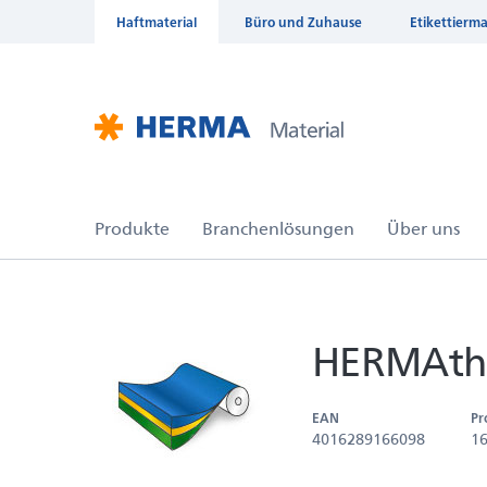
Haftmaterial
Büro und Zuhause
Etikettierm
HERMAthe
EAN
Pr
4016289166098
1