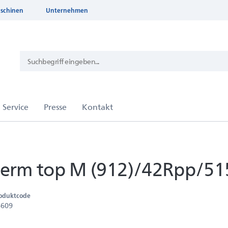
aschinen
Unternehmen
rm top M (912)/42Rpp/51
oduktcode
6609