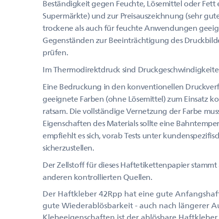
Beständigkeit gegen Feuchte, Lösemittel oder Fett e
Supermärkte) und zur Preisauszeichnung (sehr gute
trockene als auch für feuchte Anwendungen geeig
Gegenständen zur Beeinträchtigung des Druckbilde
prüfen.
Im Thermodirektdruck sind Druckgeschwindigkeite
Eine Bedruckung in den konventionellen Druckverfa
geeignete Farben (ohne Lösemittel) zum Einsatz k
ratsam. Die vollständige Vernetzung der Farbe muss
Eigenschaften des Materials sollte eine Bahntemper
empfiehlt es sich, vorab Tests unter kundenspezi
sicherzustellen.
Der Zellstoff für dieses Haftetikettenpapier stammt 
anderen kontrollierten Quellen.
Der Haftkleber 42Rpp hat eine gute Anfangshaf
gute Wiederablösbarkeit - auch nach längerer 
Klebeeigenschaften ist der ablösbare Haftklebe