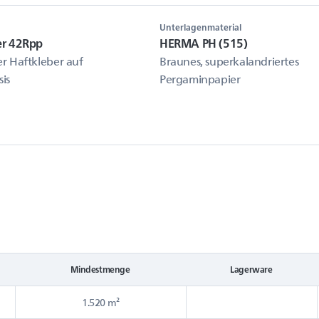
Unterlagenmaterial
er 42Rpp
HERMA PH (515)
r Haftkleber auf
Braunes, superkalandriertes
sis
Pergaminpapier
Mindestmenge
Lagerware
1.520 m²