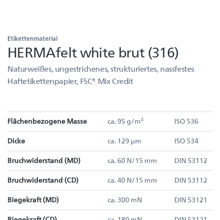
Etikettenmaterial
HERMAfelt white brut (316)
Naturweißes, ungestrichenes, strukturiertes, nassfestes
Haftetikettenpapier, FSC® Mix Credit
Flächenbezogene Masse
ca. 95 g/m²
ISO 536
Dicke
ca. 129 µm
ISO 534
Bruchwiderstand (MD)
ca. 60 N/15 mm
DIN 53112
Bruchwiderstand (CD)
ca. 40 N/15 mm
DIN 53112
Biegekraft (MD)
ca. 300 mN
DIN 53121
Biegekraft (CD)
ca. 180 mN
DIN 53121