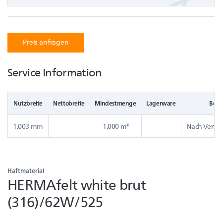
Preis anfragen
Service Information
Nutzbreite
Nettobreite
Mindestmenge
Lagerware
Bere
1.003 mm
1.000 m²
Nach Verfüg
Haftmaterial
HERMAfelt white brut
(316)/62W/525