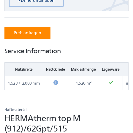
PDF herunterladen
Preis anfragen
Service Information
Nutzbreite
Nettobreite
Mindestmenge
Lagerware
B
1.523 / 2.000 mm
1.520 m²
inn
Haftmaterial
HERMAtherm top M
(912)/62Gpt/515