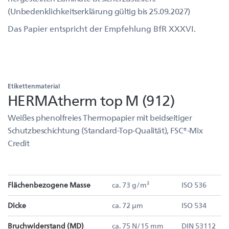
(Unbedenklichkeitserklärung gültig bis 25.09.2027)
Das Papier entspricht der Empfehlung BfR XXXVI.
Etikettenmaterial
HERMAtherm top M (912)
Weißes phenolfreies Thermopapier mit beidseitiger
Schutzbeschichtung (Standard-Top-Qualität), FSC®-Mix
Credit
Flächenbezogene Masse
ca. 73 g/m²
ISO 536
Dicke
ca. 72 µm
ISO 534
Bruchwiderstand (MD)
ca. 75 N/15 mm
DIN 53112