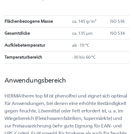
Flächenbezogene Masse
ca. 145 g/m²
ISO 536
Gesamtdicke
ca. 135 µm
ISO 534
Aufklebetemperatur
ab -10 °C
Temperaturbereich
-30 bis 60 °C
Anwendungsbereich
HERMAtherm top M ist phenolfrei und eignet sich optimal
für Anwendungen, bei denen eine erhöhte Beständigkeit
gegen Feuchte, Lösemittel oder Fett erfordert ist, u. a. im
Wiegebereich (Fleischwarenfabriken, Supermärkte) und
zur Preisauszeichnung (sehr gute Eignung für EAN- und
UPC-Codes). Es ist sowohl für trockene als auch für feuchte