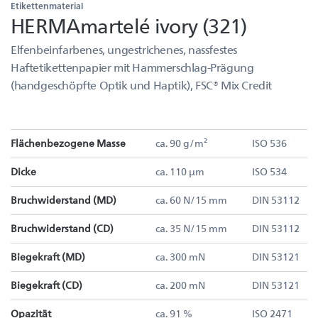
Etikettenmaterial
HERMAmartelé ivory (321)
Elfenbeinfarbenes, ungestrichenes, nassfestes
Haftetikettenpapier mit Hammerschlag-Prägung
(handgeschöpfte Optik und Haptik), FSC® Mix Credit
Flächenbezogene Masse
ca. 90 g/m²
ISO 536
Dicke
ca. 110 µm
ISO 534
Bruchwiderstand (MD)
ca. 60 N/15 mm
DIN 53112
Bruchwiderstand (CD)
ca. 35 N/15 mm
DIN 53112
Biegekraft (MD)
ca. 300 mN
DIN 53121
Biegekraft (CD)
ca. 200 mN
DIN 53121
Opazität
ca. 91 %
ISO 2471