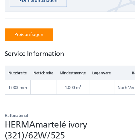
PDF herunterladen
Preis anfragen
Service Information
Nutzbreite
Nettobreite
Mindestmenge
Lagerware
Bere
1.003 mm
1.000 m²
Nach Verfüg
Haftmaterial
HERMAmartelé ivory
(321)/62W/525