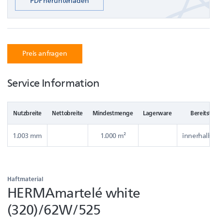
PDF herunterladen
Preis anfragen
Service Information
Nutzbreite
Nettobreite
Mindestmenge
Lagerware
Bereitstel
1.003 mm
1.000 m²
innerhalb e
Haftmaterial
HERMAmartelé white
(320)/62W/525