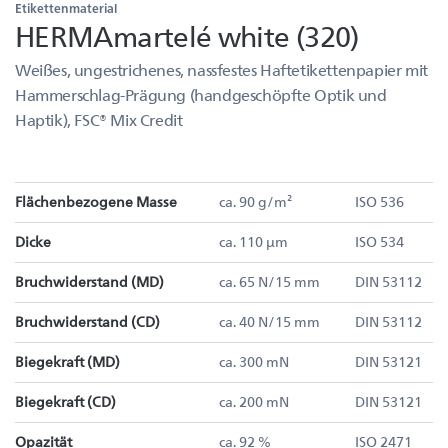
Etikettenmaterial
HERMAmartelé white (320)
Weißes, ungestrichenes, nassfestes Haftetikettenpapier mit
Hammerschlag-Prägung (handgeschöpfte Optik und
Haptik), FSC® Mix Credit
Flächenbezogene Masse
ca. 90 g/m²
ISO 536
Dicke
ca. 110 µm
ISO 534
Bruchwiderstand (MD)
ca. 65 N/15 mm
DIN 53112
Bruchwiderstand (CD)
ca. 40 N/15 mm
DIN 53112
Biegekraft (MD)
ca. 300 mN
DIN 53121
Biegekraft (CD)
ca. 200 mN
DIN 53121
Opazität
ca. 92 %
ISO 2471