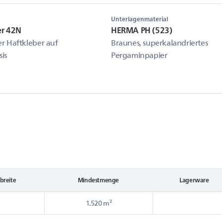
Unterlagenmaterial
er 42N
HERMA PH (523)
r Haftkleber auf
Braunes, superkalandriertes
sis
Pergaminpapier
breite
Mindestmenge
Lagerware
1.520 m²