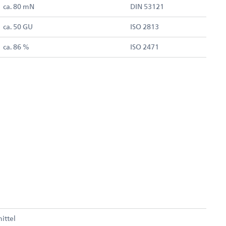
ca. 80 mN
DIN 53121
ca. 50 GU
ISO 2813
ca. 86 %
ISO 2471
ittel