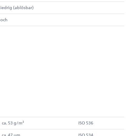
iedrig (ablösbar)
hoch
ca. 53 g/m²
ISO 536
ca. 47 µm
ISO 534