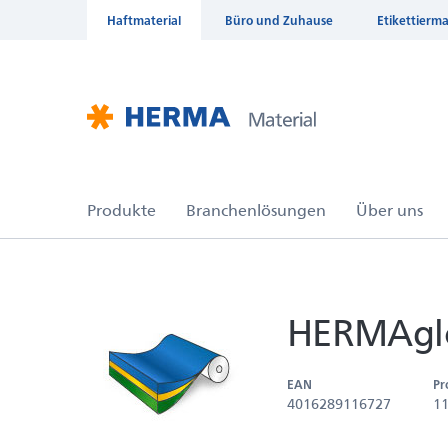
Haftmaterial
Büro und Zuhause
Etikettierm
HERMAglo
EAN
Pr
4016289116727
1