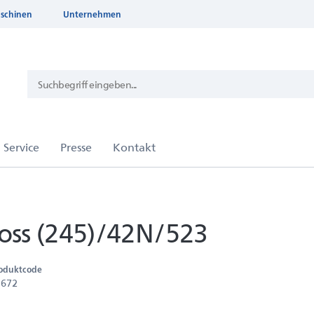
aschinen
Unternehmen
ss (245)/42N/523
oduktcode
1672