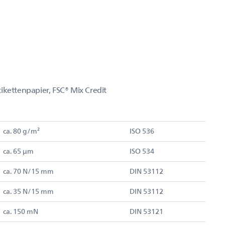
ikettenpapier, FSC® Mix Credit
ca. 80 g/m²
ISO 536
ca. 65 µm
ISO 534
ca. 70 N/15 mm
DIN 53112
ca. 35 N/15 mm
DIN 53112
ca. 150 mN
DIN 53121