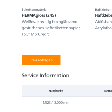
Etikettenmaterial
Haftkleber
HERMAgloss (245)
Haftkleb
Weißes, einseitig hochglänzend
Ablösbare
gestrichenes Haftetikettenpapier,
Acrylatba
FSC® Mix Credit
Preis anfragen
Service Information
Nutzbreite
Netto
1.523 / 2.000 mm