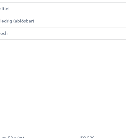
ittel
iedrig (ablösbar)
hoch
ca. 53 g/m²
ISO 536