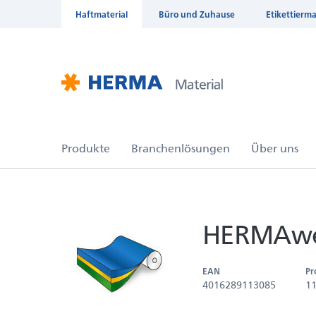
Haftmaterial
Büro und Zuhause
Etikettierm
HERMAwei
EAN
Pr
4016289113085
1