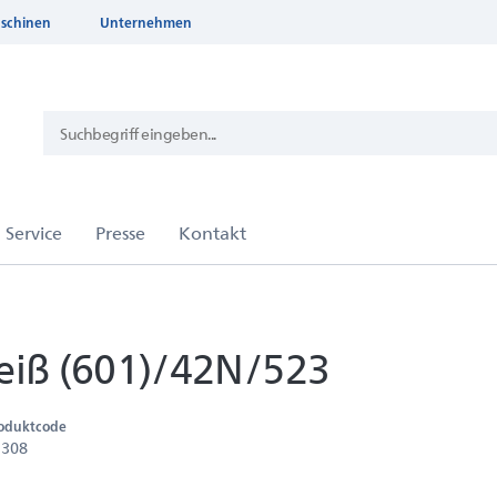
aschinen
Unternehmen
ß (601)/42N/523
oduktcode
1308