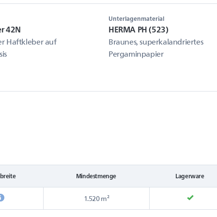
Unterlagenmaterial
er 42N
HERMA PH (523)
r Haftkleber auf
Braunes, superkalandriertes
sis
Pergaminpapier
breite
Mindestmenge
Lagerware
1.520 m²