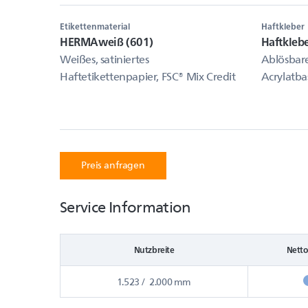
Etikettenmaterial
Haftkleber
HERMAweiß (601)
Haftkleb
Weißes, satiniertes
Ablösbare
Haftetikettenpapier, FSC® Mix Credit
Acrylatba
Preis anfragen
Service Information
Nutzbreite
Netto
1.523 / 2.000 mm