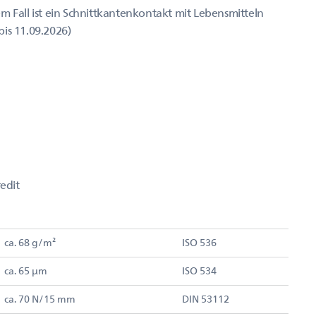
m Fall ist ein Schnittkantenkontakt mit Lebensmitteln
is 11.09.2026)
edit
ca. 68 g/m²
ISO 536
ca. 65 µm
ISO 534
ca. 70 N/15 mm
DIN 53112