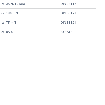
ca. 35 N/15 mm
DIN 53112
ca. 140 mN
DIN 53121
ca. 75 mN
DIN 53121
ca. 85 %
ISO 2471