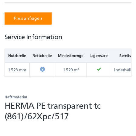
Preis anfragen
Service Information
Nutzbreite
Nettobreite
Mindestmenge
Lagerware
Bereitstel
1.523 mm
1.520 m²
innerhalb e
Haftmaterial
HERMA PE transparent tc
(861)/62Xpc/517